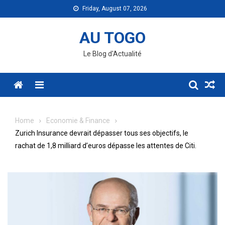
Skip
Friday, August 07, 2026
to
content
AU TOGO
Le Blog d'Actualité
Menu
Home
Economie & Finance
Zurich Insurance devrait dépasser tous ses objectifs, le
rachat de 1,8 milliard d’euros dépasse les attentes de Citi.