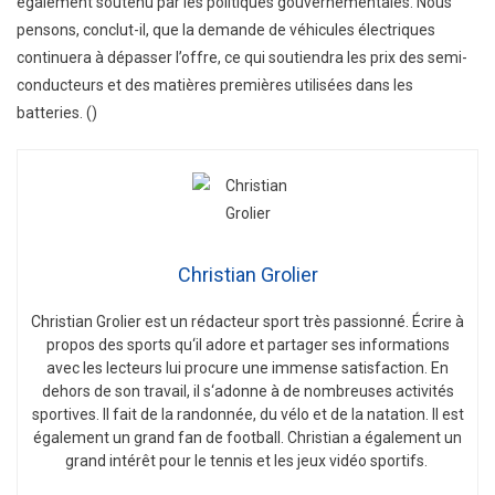
également soutenu par les politiques gouvernementales. Nous
pensons, conclut-il, que la demande de véhicules électriques
continuera à dépasser l’offre, ce qui soutiendra les prix des semi-
conducteurs et des matières premières utilisées dans les
batteries. ()
Christian Grolier
Christian
Gro
lier
est
un
ré
d
act
eur
sport
tr
è
s
passion
n
é
.
É
c
ri
re
à
propos
des
sports
qu
‘
il
adore
et
part
ager
s
es
inform
ations
a
vec
les
lect
e
urs
l
ui
procure
une
immense
satisfaction
.
En
de
h
ors
de
son
tra
v
ail
,
il
s
‘
ad
onne
à
de
n
omb
re
uses
activ
it
és
sport
ives
.
Il
f
ait
de
la
r
andon
n
ée
,
du
v
é
lo
et
de
la
nat
ation
.
Il
est
é
gal
ement
un
grand
fan
de
football
.
Christian
a
é
gal
ement
un
grand
int
ér
ê
t
pour
le
tennis
et
les
je
ux
v
id
é
o
sport
if
s
.