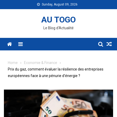
Skip
Sunday, August 09, 2026
to
content
AU TOGO
Le Blog d'Actualité
Menu
Home
Economie & Finance
Prix du gaz, comment évaluer la résilience des entreprises
européennes face à une pénurie d’énergie ?