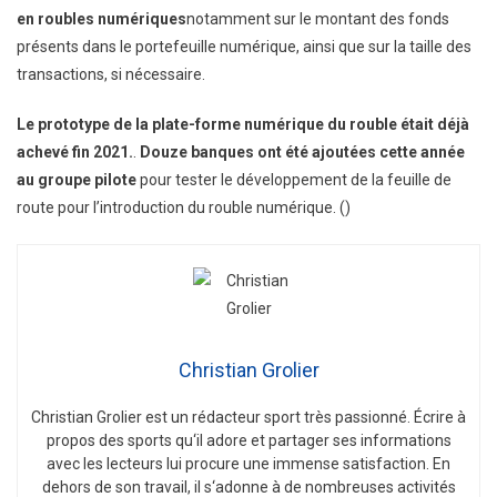
en roubles numériques
notamment sur le montant des fonds
présents dans le portefeuille numérique, ainsi que sur la taille des
transactions, si nécessaire.
Le prototype de la plate-forme numérique du rouble était déjà
achevé fin 2021.
.
Douze banques ont été ajoutées cette année
au groupe pilote
pour tester le développement de la feuille de
route pour l’introduction du rouble numérique. ()
Christian Grolier
Christian
Gro
lier
est
un
ré
d
act
eur
sport
tr
è
s
passion
n
é
.
É
c
ri
re
à
propos
des
sports
qu
‘
il
adore
et
part
ager
s
es
inform
ations
a
vec
les
lect
e
urs
l
ui
procure
une
immense
satisfaction
.
En
de
h
ors
de
son
tra
v
ail
,
il
s
‘
ad
onne
à
de
n
omb
re
uses
activ
it
és