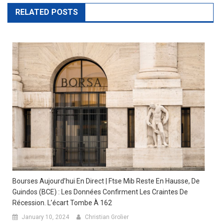
navigation
RELATED POSTS
Bourses Aujourd’hui En Direct | Ftse Mib Reste En Hausse, De
Guindos (BCE) : Les Données Confirment Les Craintes De
Récession. L’écart Tombe À 162
January 10, 2024
Christian Grolier