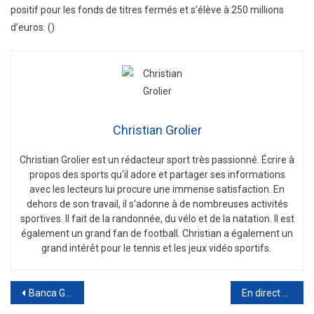
positif pour les fonds de titres fermés et s’élève à 250 millions
d’euros. ()
Christian Grolier
Christian
Gro
lier
est
un
ré
d
act
eur
sport
tr
è
s
passion
n
é
.
É
c
ri
re
à
propos
des
sports
qu
‘
il
adore
et
part
ager
s
es
inform
ations
a
vec
les
lect
e
urs
l
ui
procure
une
immense
satisfaction
.
En
de
h
ors
de
son
tra
v
ail
,
il
s
‘
ad
onne
à
de
n
omb
re
uses
activ
it
és
sport
ives
.
Il
f
ait
de
la
r
andon
n
ée
,
du
v
é
lo
et
de
la
nat
ation
.
Il
est
é
gal
ement
un
grand
fan
de
football
.
Christian
a
é
gal
ement
un
grand
int
ér
ê
t
pour
le
tennis
et
les
je
ux
v
id
é
o
sport
if
s
.
Post
Banca Generali, car pour les analystes, ce n’est pas un dossier fermé. L’action se maintient
En direct des marchés | Bourses européennes faibles. Ftse Mib sous 24 700, spread vers 190 points