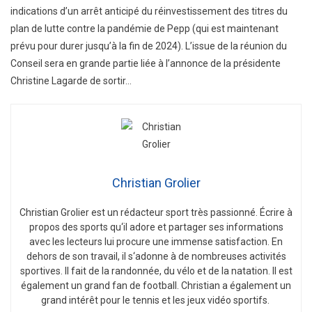
indications d’un arrêt anticipé du réinvestissement des titres du
plan de lutte contre la pandémie de Pepp (qui est maintenant
prévu pour durer jusqu’à la fin de 2024). L’issue de la réunion du
Conseil sera en grande partie liée à l’annonce de la présidente
Christine Lagarde de sortir…
Christian Grolier
Christian
Gro
lier
est
un
ré
d
act
eur
sport
tr
è
s
passion
n
é
.
É
c
ri
re
à
propos
des
sports
qu
‘
il
adore
et
part
ager
s
es
inform
ations
a
vec
les
lect
e
urs
l
ui
procure
une
immense
satisfaction
.
En
de
h
ors
de
son
tra
v
ail
,
il
s
‘
ad
onne
à
de
n
omb
re
uses
activ
it
és
sport
ives
.
Il
f
ait
de
la
r
andon
n
ée
,
du
v
é
lo
et
de
la
nat
ation
.
Il
est
é
gal
ement
un
grand
fan
de
football
.
Christian
a
é
gal
ement
un
grand
int
ér
ê
t
pour
le
tennis
et
les
je
ux
v
id
é
o
sport
if
s
.