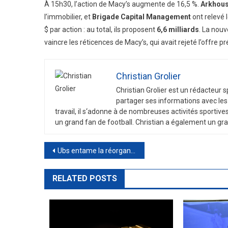
À 15h30, l’action de Macy’s augmente de 16,5 %.
Arkhou
l’immobilier, et
Brigade Capital Management
ont relevé 
$ par action : au total, ils proposent
6,6 milliards
. La nouv
vaincre les réticences de Macy’s, qui avait rejeté l’offre p
Christian Grolier
Christian
Gro
lier
est
un
ré
d
act
eur
s
part
ager
s
es
inform
ations
a
vec
les
tra
v
ail
,
il
s
‘
ad
onne
à
de
n
omb
re
uses
activ
it
és
sport
ive
un
grand
fan
de
football
.
Christian
a
é
gal
ement
un
gra
Post
Ubs entame la réorganisation de la gestion de fortune en Italie. Tous les noms des dirigeants concernés
navigation
RELATED POSTS