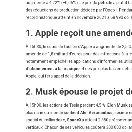
augmenté à 4,22% (+0,05%). Le prix du
pétrole
a plutôt b
des réductions de production décidée par l’Opep+. Penda
record historique atteint en novembre 2021 à 68 990 dolla
1. Apple reçoit une amende
À 15h30, le cours de l’action d’Apple a augmenté de 2,5 %
amende de 1,8 milliard d’euros pour des infractions à la lé
notamment empêché les applications d’informer les utilis
d’abonnement à la musique
et des prix plus bas en dehor
Apple, qui fera appel de la décision.
2. Musk épouse le projet d
À 15h30, les actions de Tesla perdent 4,5 %.
Elon Musk
se
plus riche du monde soutient
Alef Aeronautics,
société e
spatial du milliardaire,
SpaceX
a atteint 2 850 précommand
verticaux. Chacun de ses véhicules coûtera 300 000 dollar