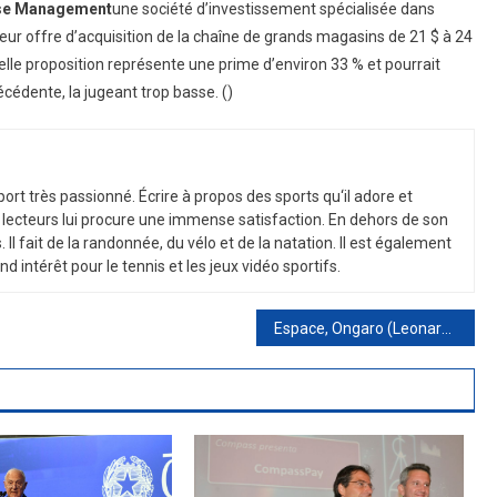
se Management
une société d’investissement spécialisée dans
leur offre d’acquisition de la chaîne de grands magasins de 21 $ à 24
elle proposition représente une prime d’environ 33 % et pourrait
récédente, la jugeant trop basse. ()
port
tr
è
s
passion
n
é
.
É
c
ri
re
à
propos
des
sports
qu
‘
il
adore
et
lect
e
urs
l
ui
procure
une
immense
satisfaction
.
En
de
h
ors
de
son
s
.
Il
f
ait
de
la
r
andon
n
ée
,
du
v
é
lo
et
de
la
nat
ation
.
Il
est
é
gal
ement
nd
int
ér
ê
t
pour
le
tennis
et
les
je
ux
v
id
é
o
sport
if
s
.
Espace, Ongaro (Leonardo) : EU Iris 2 sera en concurrence avec les satellites SpaceX d’Elon Musk. Premiers contrats d’ici la fin de l’année.