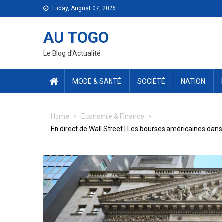
Skip
Friday, August 07, 2026
to
content
AU TOGO
Le Blog d'Actualité
MODE & SANTÉ
SOCIÉTÉ
NATION
Home
Economie & Finance
En direct de Wall Street | Les bourses américaines dan