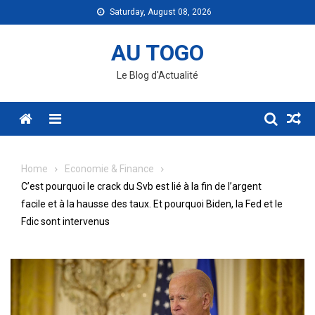
Skip
Saturday, August 08, 2026
to
content
AU TOGO
Le Blog d'Actualité
Menu
Home
Economie & Finance
C’est pourquoi le crack du Svb est lié à la fin de l’argent
facile et à la hausse des taux. Et pourquoi Biden, la Fed et le
Fdic sont intervenus