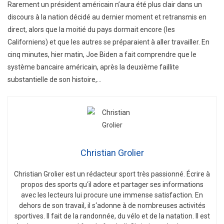
Rarement un président américain n’aura été plus clair dans un
discours à la nation décidé au dernier moment et retransmis en
direct, alors que la moitié du pays dormait encore (les
Californiens) et que les autres se préparaient à aller travailler. En
cinq minutes, hier matin, Joe Biden a fait comprendre que le
système bancaire américain, après la deuxième faillite
substantielle de son histoire,…
Christian Grolier
Christian
Gro
lier
est
un
ré
d
act
eur
sport
tr
è
s
passion
n
é
.
É
c
ri
re
à
propos
des
sports
qu
‘
il
adore
et
part
ager
s
es
inform
ations
a
vec
les
lect
e
urs
l
ui
procure
une
immense
satisfaction
.
En
de
h
ors
de
son
tra
v
ail
,
il
s
‘
ad
onne
à
de
n
omb
re
uses
activ
it
és
sport
ives
.
Il
f
ait
de
la
r
andon
n
ée
,
du
v
é
lo
et
de
la
nat
ation
.
Il
est