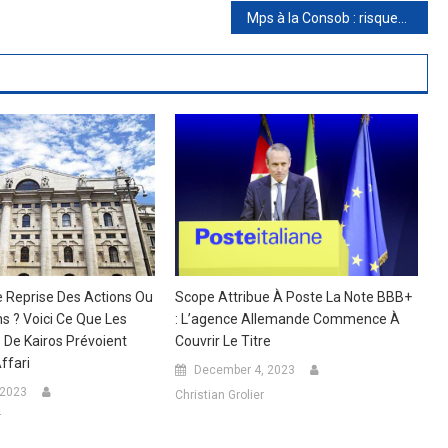
Mps à la Consob : risques de continuité des affaires surmontés avec l’augmentation. Le cours de l’action s’envole (+9%)
Scope Attribue À Poste La Note BBB+
e Reprise Des Actions Ou
: L’agence Allemande Commence À
ns ? Voici Ce Que Les
Couvrir Le Titre
De Kairos Prévoient
ffari
December 4, 2023
 2023
Christian Grolier
r