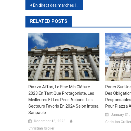
Post
En direct des marchés | Ftse Mib plus de 24.000 points. Le gaz chute de 75% par rapport aux sommets. Voici les 5 raisons de cette baisse
navigation
RELATED POSTS
Piazza Affari, Le Ftse Mib Clôture
Parier Sur Un
2023 En Tant Que Protagoniste, Les
Des Obligatio
Meilleures Et Les Pires Actions. Les
Responsables 
Secteurs Favoris En 2024 Selon Intesa
Pour Piazza A
Sanpaolo
January 31,
December 18, 2023
Christian Grolie
Christian Grolier