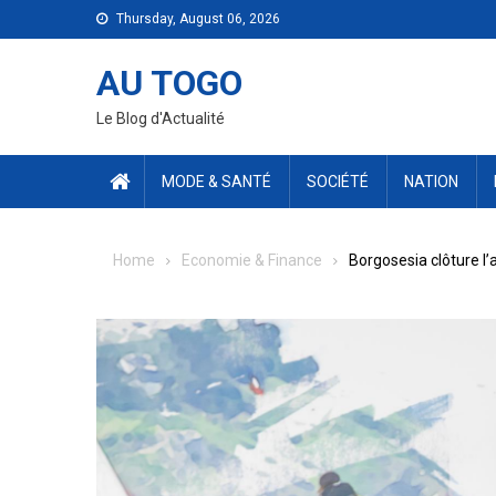
Skip
Thursday, August 06, 2026
to
content
AU TOGO
Le Blog d'Actualité
MODE & SANTÉ
SOCIÉTÉ
NATION
Home
Economie & Finance
Borgosesia clôture l