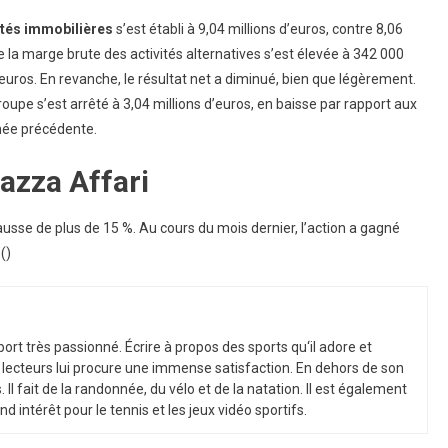
vités immobilières
s’est établi à 9,04 millions d’euros, contre 8,06
 la marge brute des activités alternatives s’est élevée à 342 000
’euros. En revanche, le résultat net a diminué, bien que légèrement.
roupe s’est arrêté à 3,04 millions d’euros, en baisse par rapport aux
nnée précédente.
azza Affari
hausse de plus de 15 %. Au cours du mois dernier, l’action a gagné
()
port
tr
è
s
passion
n
é
.
É
c
ri
re
à
propos
des
sports
qu
‘
il
adore
et
lect
e
urs
l
ui
procure
une
immense
satisfaction
.
En
de
h
ors
de
son
s
.
Il
f
ait
de
la
r
andon
n
ée
,
du
v
é
lo
et
de
la
nat
ation
.
Il
est
é
gal
ement
nd
int
ér
ê
t
pour
le
tennis
et
les
je
ux
v
id
é
o
sport
if
s
.