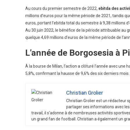
Au cours du premier semestre de 2022,
ebitda des acti
millions d’euros pour la même période de 2021, tandis que
euros, portant l’ebitda total du semestre à 9,38 millions d
Au 30 juin 2022, le bénéfice de la période attribuable au g
quelque 4,69 millions d’euros de la même période de l’a
L’année de Borgosesia à Pi
À la bourse de Milan, l’action a clôturé l’année avec une 
5,8%, confirmant la hausse de 9,6% des six derniers mois. 
Christian Grolier
Christian
Gro
lier
est
un
ré
d
act
eur
s
part
ager
s
es
inform
ations
a
vec
les
tra
v
ail
,
il
s
‘
ad
onne
à
de
n
omb
re
uses
activ
it
és
sport
ive
un
grand
fan
de
football
.
Christian
a
é
gal
ement
un
gra