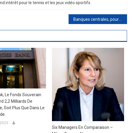
nd
int
ér
ê
t
pour
le
tennis
et
les
je
ux
v
id
é
o
sport
if
s
.
Banques centrales, pourquoi la Norges Bank surprend et ne relève pas ses taux (pour l’instant). Ce que cela peut signifier pour la Fed et la BCE
k, Le Fonds Souverain
d 2,2 Milliards De
lie, Soit Plus Que Dans Le
de.
 2023
Six Managers En Comparaison –
r