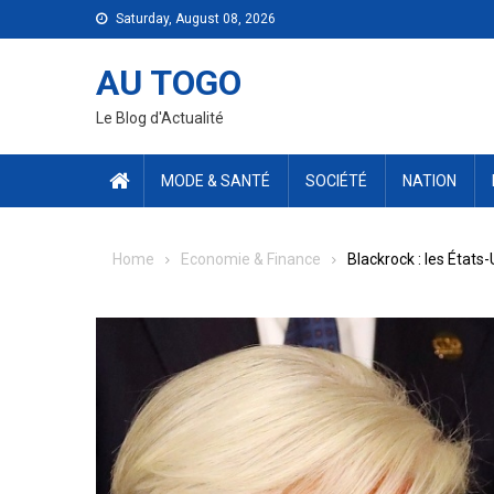
Skip
Saturday, August 08, 2026
to
content
AU TOGO
Le Blog d'Actualité
MODE & SANTÉ
SOCIÉTÉ
NATION
Home
Economie & Finance
Blackrock : les États