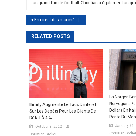
un
grand
fan
de
football
.
Christian
a
é
gal
ement
un
gra
Post
En direct des marchés | Sell-off sur les marchés européens, après Lagarde c’est Medvedev qui jette de l’huile sur le feu
navigation
RELATED POSTS
La Norges Ban
Norvégien, Per
Illimity Augmente Le Taux D’intérêt
Dollars En Ita
Sur Les Dépôts Pour Les Clients De
Reste Du Mon
Détail À 4 %.
January 31,
October 3, 2022
Christian Grolie
Christian Grolier