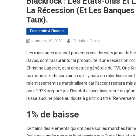
Blackrock : Les États-Unis Et 
La Récession (et Les Banques
Taux).
Economie & Finance
January 19, 2023
Christian Grolier
Les messages qui sont parvenus ces derniers jours du For
Davos, sont rassurants : la probabilité d’une récession m
Christine Lagarde, et la directrice générale du FMI, One Kr
au monde, reste convaincu qu’il y aura un ralentissement 
ralentissement se matérialisera car l’accent restera mis s
pour 2023 préparé par l’Institut d’investissement du géant
laisse aucune place au doute à partir du titre “Renverse
1% de baisse
Certains des éléments qui ont pesé sur les marchés l’anné
“cela ne signifie pas que la récession aux États-Unis et e