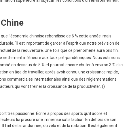
inflation supérieure à l’objectif, les conditions d’un environnement
 Chine
ce que l’économie chinoise rebondisse de 6 % cette année, mais
rable. “Il est important de garder à l’esprit que notre prévision de
nctuel de la réouverture. Une fois que ce phénomène aura pris fin,
ne nettement inférieure aux taux pré-pandémiques. Nous estimons
tombé en dessous de 5 % et pourrait encore chuter à environ 3 % d’ici
lation en âge de travailler, après avoir connu une croissance rapide,
ctions commerciales internationales ainsi que des réglementations
cteurs qui vont freiner la croissance de la productivité”. ()
port
tr
è
s
passion
n
é
.
É
c
ri
re
à
propos
des
sports
qu
‘
il
adore
et
lect
e
urs
l
ui
procure
une
immense
satisfaction
.
En
de
h
ors
de
son
s
.
Il
f
ait
de
la
r
andon
n
ée
,
du
v
é
lo
et
de
la
nat
ation
.
Il
est
é
gal
ement