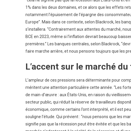
1% dans les deux domaines, et ce alors que les effets ret
notamment l’épuisement de l’épargne des consommateurs
Europe”. Mais dans ce contexte, selon Blackrock, les banq
s’installera. “Contrairement aux attentes du marché, nous
BCE en 2023, même si l’inflation devrait beaucoup baisser
premières.” Les banques centrales, selon Blackrock, “devr
faire marche arrière, et nous pensons toujours que les pr
L’accent sur le marché du 
L’ampleur de ces pressions sera déterminante pour compren
méritent une attention particulière cette année. “Les fort
de main-d’œuvre : aux États-Unis, en raison du vieillissem
secteur public, qui réduit la réserve de travailleurs dispon
économique, comme certains l’ont interprété, et il est pe
souligne l’étude. Qui prévient : “nous pensons que les march
signifie pas que la récession peut être évitée et que les 