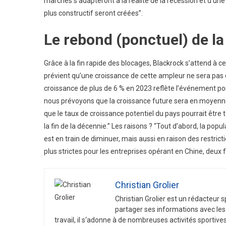
marchés s’adapteront à la réalité de la récession et d’une 
plus constructif seront créées”.
Le rebond (ponctuel) de la
Grâce à la fin rapide des blocages, Blackrock s’attend à 
prévient qu’une croissance de cette ampleur ne sera pas du
croissance de plus de 6 % en 2023 reflète l’événement po
nous prévoyons que la croissance future sera en moyen
que le taux de croissance potentiel du pays pourrait être 
la fin de la décennie.” Les raisons ? “Tout d’abord, la popu
est en train de diminuer, mais aussi en raison des restri
plus strictes pour les entreprises opérant en Chine, deux fa
Christian Grolier
Christian
Gro
lier
est
un
ré
d
act
eur
s
part
ager
s
es
inform
ations
a
vec
les
tra
v
ail
,
il
s
‘
ad
onne
à
de
n
omb
re
uses
activ
it
és
sport
ive