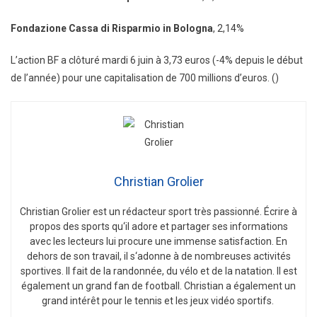
Fondazione Cassa di Risparmio in Bologna
, 2,14%
L’action BF a clôturé mardi 6 juin à 3,73 euros (-4% depuis le début
de l’année) pour une capitalisation de 700 millions d’euros. ()
Christian Grolier
Christian
Gro
lier
est
un
ré
d
act
eur
sport
tr
è
s
passion
n
é
.
É
c
ri
re
à
propos
des
sports
qu
‘
il
adore
et
part
ager
s
es
inform
ations
a
vec
les
lect
e
urs
l
ui
procure
une
immense
satisfaction
.
En
de
h
ors
de
son
tra
v
ail
,
il
s
‘
ad
onne
à
de
n
omb
re
uses
activ
it
és
sport
ives
.
Il
f
ait
de
la
r
andon
n
ée
,
du
v
é
lo
et
de
la
nat
ation
.
Il
est
é
gal
ement
un
grand
fan
de
football
.
Christian
a
é
gal
ement
un
grand
int
ér
ê
t
pour
le
tennis
et
les
je
ux
v
id
é
o
sport
if
s
.