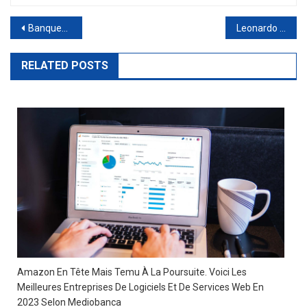
Post
Banques, 68% des clients renoncent à de nouveaux produits financiers : l’intégration est trop complexe. 5 conseils pour les rendre plus utilisables
Leonardo : problème mineur sur le 787 de Boeing. Scénarios de collaboration entre l’Italie et l’Allemagne : sources potentielles de hausse pour le titre
navigation
RELATED POSTS
Amazon En Tête Mais Temu À La Poursuite. Voici Les
Meilleures Entreprises De Logiciels Et De Services Web En
2023 Selon Mediobanca