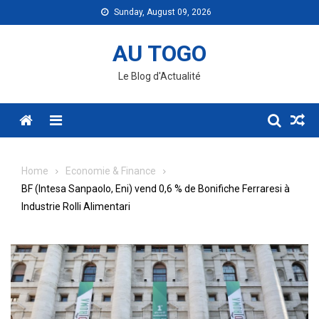
Skip
Sunday, August 09, 2026
to
content
AU TOGO
Le Blog d'Actualité
Menu
Home
Economie & Finance
BF (Intesa Sanpaolo, Eni) vend 0,6 % de Bonifiche Ferraresi à
Industrie Rolli Alimentari