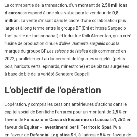
La contrepartie de la transaction, d’un montant de
2,50 millions
d’euros
correspond à une plus-value pour le vendeur de
0,8
million.
La vente s’inscrit dans le cadre d’une collaboration plus
large et à long terme entre le groupe BF (Eni et Intesa Sanpaolo
font partie de l’actionnariat) et Industrie Rolli Alimentari, qui a créé
l’usine de production d’huile d’olive.
Aliments surgelés
sous la
marque du groupe BF
Les saisons de l’Italie
a déjà commencé en
2022, parallèlement au lancement de légumes surgelés (petits
pois, haricots verts, épinards, minestrone) et de pizzas surgelées
à base de blé de la variété Senatore Cappelli.
L’objectif de l’opération
L’opération, y compris les cessions antérieures d’actions dans le
capital social de Bonifiche Ferraresi pour un montant de
2,5%
en
faveur de
Fondazione Cassa di Risparmio di Lucca
à la
1,25%
en
faveur de
Equiter – Investimenti per il Territorio Spa
à
1%
a
en faveur de
Defendini Logistica Srl
, à l’adresse
5%
en faveur de