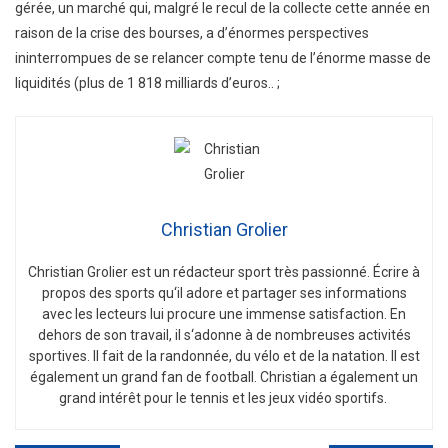
gérée, un marché qui, malgré le recul de la collecte cette année en
raison de la crise des bourses, a d’énormes perspectives
ininterrompues de se relancer compte tenu de l’énorme masse de
liquidités (plus de 1 818 milliards d’euros.. ;
Christian Grolier
Christian
Gro
lier
est
un
ré
d
act
eur
sport
tr
è
s
passion
n
é
.
É
c
ri
re
à
propos
des
sports
qu
‘
il
adore
et
part
ager
s
es
inform
ations
a
vec
les
lect
e
urs
l
ui
procure
une
immense
satisfaction
.
En
de
h
ors
de
son
tra
v
ail
,
il
s
‘
ad
onne
à
de
n
omb
re
uses
activ
it
és
sport
ives
.
Il
f
ait
de
la
r
andon
n
ée
,
du
v
é
lo
et
de
la
nat
ation
.
Il
est
é
gal
ement
un
grand
fan
de
football
.
Christian
a
é
gal
ement
un
grand
int
ér
ê
t
pour
le
tennis
et
les
je
ux
v
id
é
o
sport
if
s
.