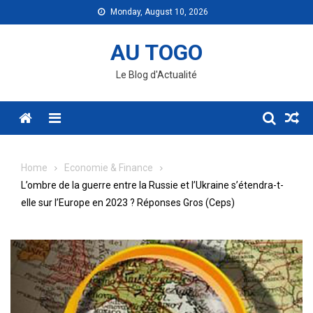
Skip
Monday, August 10, 2026
to
content
AU TOGO
Le Blog d'Actualité
Menu
Home
Economie & Finance
L’ombre de la guerre entre la Russie et l’Ukraine s’étendra-t-
elle sur l’Europe en 2023 ? Réponses Gros (Ceps)