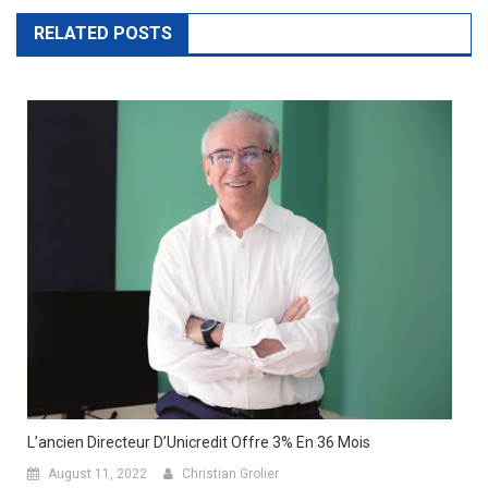
navigation
RELATED POSTS
L’ancien Directeur D’Unicredit Offre 3% En 36 Mois
August 11, 2022
Christian Grolier