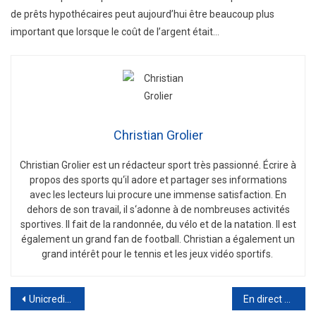
de prêts hypothécaires peut aujourd’hui être beaucoup plus
important que lorsque le coût de l’argent était…
Christian Grolier
Christian
Gro
lier
est
un
ré
d
act
eur
sport
tr
è
s
passion
n
é
.
É
c
ri
re
à
propos
des
sports
qu
‘
il
adore
et
part
ager
s
es
inform
ations
a
vec
les
lect
e
urs
l
ui
procure
une
immense
satisfaction
.
En
de
h
ors
de
son
tra
v
ail
,
il
s
‘
ad
onne
à
de
n
omb
re
uses
activ
it
és
sport
ives
.
Il
f
ait
de
la
r
andon
n
ée
,
du
v
é
lo
et
de
la
nat
ation
.
Il
est
é
gal
ement
un
grand
fan
de
football
.
Christian
a
é
gal
ement
un
grand
int
ér
ê
t
pour
le
tennis
et
les
je
ux
v
id
é
o
sport
if
s
.
Post
Unicredit, 6,7 milliards d’euros pour les neuf mois 2023, au-dessus des attentes des analystes
En direct de Wall Street | Les bourses américaines sont en hausse. Les indices PMI repassent au-dessus de 50, les grands comptes technologiques sont attendus.