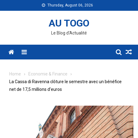
Skip
Thursday, August 06, 2026
to
content
AU TOGO
Le Blog d'Actualité
Menu
Home
Economie & Finance
La Cassa di Ravenna clôture le semestre avec un bénéfice
net de 17,5 millions d’euros