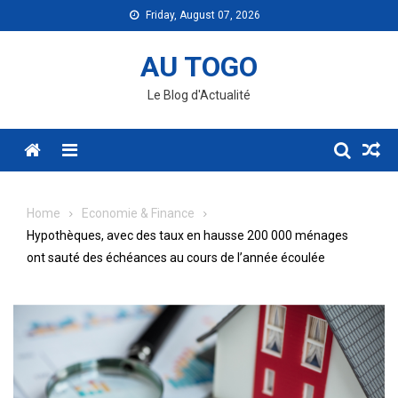
Skip
Friday, August 07, 2026
to
content
AU TOGO
Le Blog d'Actualité
Menu
Home
Economie & Finance
Hypothèques, avec des taux en hausse 200 000 ménages
ont sauté des échéances au cours de l’année écoulée