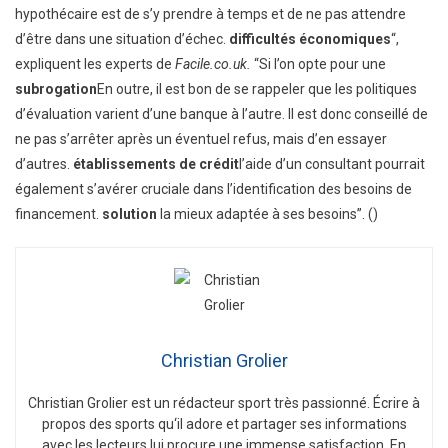
hypothécaire est de s’y prendre à temps et de ne pas attendre
d’être dans une situation d’échec.
difficultés économiques
“,
expliquent les experts de
Facile.co.uk.
“Si l’on opte pour une
subrogation
En outre, il est bon de se rappeler que les politiques
d’évaluation varient d’une banque à l’autre. Il est donc conseillé de
ne pas s’arrêter après un éventuel refus, mais d’en essayer
d’autres.
établissements de crédit
l’aide d’un consultant pourrait
également s’avérer cruciale dans l’identification des besoins de
financement.
solution
la mieux adaptée à ses besoins”. ()
Christian Grolier
Christian
Gro
lier
est
un
ré
d
act
eur
sport
tr
è
s
passion
n
é
.
É
c
ri
re
à
propos
des
sports
qu
‘
il
adore
et
part
ager
s
es
inform
ations
a
vec
les
lect
e
urs
l
ui
procure
une
immense
satisfaction
.
En