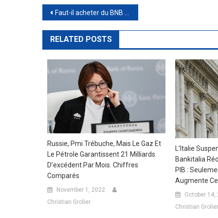
Post
Faut-il acheter du BNB en 2023 ?
navigation
RELATED POSTS
Russie, Pmi Trébuche, Mais Le Gaz Et
L’Italie Susp
Le Pétrole Garantissent 21 Milliards
Bankitalia Ré
D’excédent Par Mois. Chiffres
PIB : Seuleme
Comparés
Augmente Ceux
November 1, 2022
October 14,
Christian Grolier
Christian Grolie