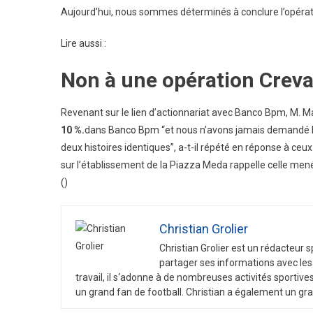
Aujourd’hui, nous sommes déterminés à conclure l’opération
Lire aussi :
Non à une opération Creva
Revenant sur le lien d’actionnariat avec Banco Bpm, M. Mai
10 %.
dans Banco Bpm “et nous n’avons jamais demandé l’
deux histoires identiques”, a-t-il répété en réponse à ceu
sur l’établissement de la Piazza Meda rappelle celle mené
()
Christian Grolier
Christian
Gro
lier
est
un
ré
d
act
eur
s
part
ager
s
es
inform
ations
a
vec
les
tra
v
ail
,
il
s
‘
ad
onne
à
de
n
omb
re
uses
activ
it
és
sport
ive
un
grand
fan
de
football
.
Christian
a
é
gal
ement
un
gra