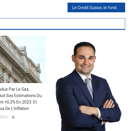
Le Credit Suisse, le fonds souverain qatari, deuxième actionnaire à moins de 7 %.
endue Par Le Gaz,
duit Ses Estimations Du
nt +0,3% En 2023. Et
 De L’inflation
 2022
r