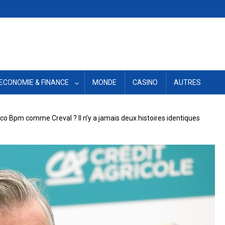
ECONOMIE & FINANCE
MONDE
CASINO
AUTRES
nco Bpm comme Creval ? Il n’y a jamais deux histoires identiques