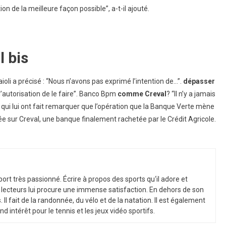
 de la meilleure façon possible”, a-t-il ajouté.
l bis
oli a précisé : “Nous n’avons pas exprimé l’intention de…”.
dépasser
autorisation de le faire”. Banco Bpm
comme Creval
? “Il n’y a jamais
x qui lui ont fait remarquer que l’opération que la Banque Verte mène
e sur Creval, une banque finalement rachetée par le Crédit Agricole.
port
tr
è
s
passion
n
é
.
É
c
ri
re
à
propos
des
sports
qu
‘
il
adore
et
lect
e
urs
l
ui
procure
une
immense
satisfaction
.
En
de
h
ors
de
son
s
.
Il
f
ait
de
la
r
andon
n
ée
,
du
v
é
lo
et
de
la
nat
ation
.
Il
est
é
gal
ement
nd
int
ér
ê
t
pour
le
tennis
et
les
je
ux
v
id
é
o
sport
if
s
.