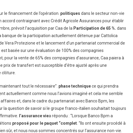
our le financement de l’opération.
politiques
dans le secteur non-vie
un accord contraignant avec Crédit Agricole Assurances pour établir
mbre, prévoit l’acquisition par Caa de la
Participation de 65 %.
dans
a banque de la participation actuellement détenue par Cattolica
% de Vera Protezione et le lancement d’un partenariat commercial de
on est basée sur une évaluation de 100% des compagnies
nt, pour la vente de 65% des compagnies d’assurance, Caa paiera à
le prix de transfert est susceptible d’être ajusté après une
 clôture.
 maintenant tout le nécessaire”.
phase technique
ce qui prendra
sent actuellement comme nous l’avions imaginé et cela me semble
affaires et, dans le cadre du partenariat avec Banco Bpm, les
r la question de savoir si le groupe franco-italien souhaitait toujours
ffirmative.
l’assurance vie
a répondu : “Lorsque Banco Bpm a
 étions
proposé pour le paquet “complet
. “Ils ont ensuite procédé à
bien sûr, et nous nous sommes concentrés sur l’assurance non-vie.