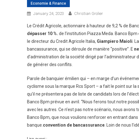
Economie & Finance
January 24, 2023
Christian Grolier
Le Crédit Agricole, actionnaire à hauteur de 9,2 % de Banc
dépasser 10 %.
de l’institution Piazza Meda. Banco Bpm c
le directeur du Credit Agricole Italia,
Giampiero Maioli
. L
bancassurance, qui se déroule de manière “positive”. E
ne
d’administration de la société dirigé par l’administrateur
de générer des conflits.
Parole de banquier émilien qui – en marge d’un événement
cyclisme sous la marque Rcs Sport – a fait le point sur la 
qu’il ne présentera pas de liste de candidats lors de l’é
Banco Bpm prévue en avril. “Nous ferons tout notre possibl
avec les autres. Ce n’est pas notre scénario, nous avons 
Banco Bpm, que nous voulions renforcer en entrant dans le
banque.
convention de bancassurance
. Loin de nous l’i