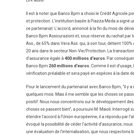
Lire aussi :
Il est à noter que Banco Bpm a choisi le Crédit Agricole p
et protection. L’institution basée à Piazza Meda a signé 
ce partenariat. L’accord, annoncé à la fin du mois de déce
Banco Bpm Assicurazioni et, sous réserve du rachat par l
Ass., de 65% dans Vera Ass. qui, à son tour, détient 100
20 ans dans le secteur Non-Vie/Protection. La transacti
d’assurance égale à
400 millions d’euros
. Par conséque
Banco Bpm
260 millions d’euros
. Comme il est d’usage, 
vérification préalable et sera payé en espèces à la date de
Pour le lancement du partenariat avec Banco Bpm, “il y a
quelques mois. Mais il me semble que les choses se pas
positif. Nous nous concentrons sur le développement des 
choses se passent bien”, a poursuivi M. Maioli. Interrogé su
étendre l’accord à l’Union européenne, il a répondu par l’a
évoqué la possibilité de céder l’activité d’assurance, nous
une évaluation de l’internalisation, que nous respectons 