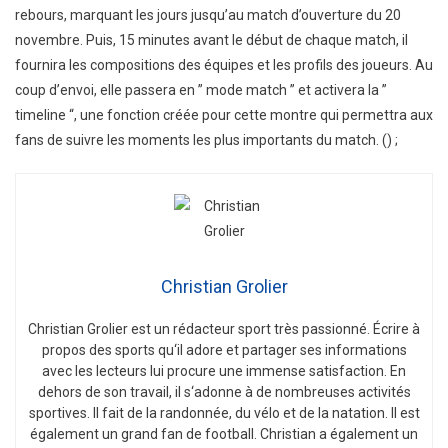
rebours, marquant les jours jusqu’au match d’ouverture du 20
novembre. Puis, 15 minutes avant le début de chaque match, il
fournira les compositions des équipes et les profils des joueurs. Au
coup d’envoi, elle passera en ” mode match ” et activera la ”
timeline “, une fonction créée pour cette montre qui permettra aux
fans de suivre les moments les plus importants du match. () ;
Christian Grolier
Christian
Gro
lier
est
un
ré
d
act
eur
sport
tr
è
s
passion
n
é
.
É
c
ri
re
à
propos
des
sports
qu
‘
il
adore
et
part
ager
s
es
inform
ations
a
vec
les
lect
e
urs
l
ui
procure
une
immense
satisfaction
.
En
de
h
ors
de
son
tra
v
ail
,
il
s
‘
ad
onne
à
de
n
omb
re
uses
activ
it
és
sport
ives
.
Il
f
ait
de
la
r
andon
n
ée
,
du
v
é
lo
et
de
la
nat
ation
.
Il
est
é
gal
ement
un
grand
fan
de
football
.
Christian
a
é
gal
ement
un