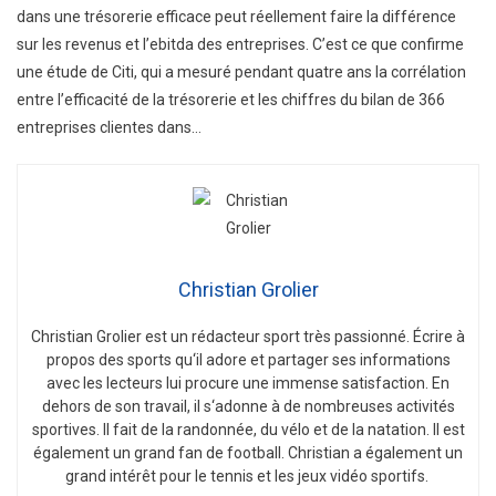
dans une trésorerie efficace peut réellement faire la différence
sur les revenus et l’ebitda des entreprises. C’est ce que confirme
une étude de Citi, qui a mesuré pendant quatre ans la corrélation
entre l’efficacité de la trésorerie et les chiffres du bilan de 366
entreprises clientes dans…
Christian Grolier
Christian
Gro
lier
est
un
ré
d
act
eur
sport
tr
è
s
passion
n
é
.
É
c
ri
re
à
propos
des
sports
qu
‘
il
adore
et
part
ager
s
es
inform
ations
a
vec
les
lect
e
urs
l
ui
procure
une
immense
satisfaction
.
En
de
h
ors
de
son
tra
v
ail
,
il
s
‘
ad
onne
à
de
n
omb
re
uses
activ
it
és
sport
ives
.
Il
f
ait
de
la
r
andon
n
ée
,
du
v
é
lo
et
de
la
nat
ation
.
Il
est
é
gal
ement
un
grand
fan
de
football
.
Christian
a
é
gal
ement
un
grand
int
ér
ê
t
pour
le
tennis
et
les
je
ux
v
id
é
o
sport
if
s
.