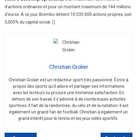
d’actions ordinaires et pour un montant maximum de 144 millions
d’euros. A ce jour, Brembo détient 10 035 000 actions propres, soit
3,005% du capital social. ()
Christian Grolier
Christian
Gro
lier
est
un
ré
d
act
eur
sport
tr
è
s
passion
n
é
.
É
c
ri
re
à
propos
des
sports
qu
‘
il
adore
et
part
ager
s
es
inform
ations
a
vec
les
lect
e
urs
l
ui
procure
une
immense
satisfaction
.
En
de
h
ors
de
son
tra
v
ail
,
il
s
‘
ad
onne
à
de
n
omb
re
uses
activ
it
és
sport
ives
.
Il
f
ait
de
la
r
andon
n
ée
,
du
v
é
lo
et
de
la
nat
ation
.
Il
est
é
gal
ement
un
grand
fan
de
football
.
Christian
a
é
gal
ement
un
grand
int
ér
ê
t
pour
le
tennis
et
les
je
ux
v
id
é
o
sport
if
s
.