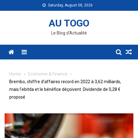
Skip
Saturday, August 08, 2026
to
content
AU TOGO
Le Blog d'Actualité
Menu
Home
Economie & Finance
Brembo, chiffre d’affaires record en 2022 à 3,62 milliards,
mais l’ebitda et le bénéfice déçoivent. Dividende de 0,28 €
proposé