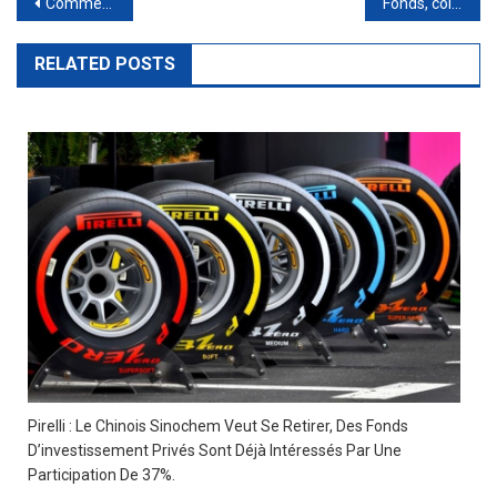
Post
Comment acheter des actions Société Générale avec ETF
Fonds, collecte positive pour les réseaux de conseillers en janvier, agences dans le rouge
navigation
RELATED POSTS
Pirelli : Le Chinois Sinochem Veut Se Retirer, Des Fonds
D’investissement Privés Sont Déjà Intéressés Par Une
Participation De 37%.