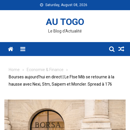
Skip
Saturday, August 08, 2026
to
content
AU TOGO
Le Blog d'Actualité
Menu
Home
Economie & Finance
Bourses aujourd’hui en direct | Le Ftse Mib se retourne à la
hausse avec Nexi, Stm, Saipem et Moncler. Spread à 176