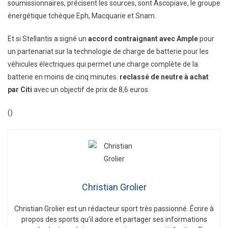
soumissionnaires, précisent les sources, sont Ascopiave, le groupe
énergétique tchèque Eph, Macquarie et Snam.
Et si Stellantis a signé un
accord contraignant avec Ample
pour
un partenariat sur la technologie de charge de batterie pour les
véhicules électriques qui permet une charge complète de la
batterie en moins de cinq minutes.
reclassé de neutre à achat
par Citi
avec un objectif de prix de 8,6 euros.
()
Christian Grolier
Christian
Gro
lier
est
un
ré
d
act
eur
sport
tr
è
s
passion
n
é
.
É
c
ri
re
à
propos
des
sports
qu
‘
il
adore
et
part
ager
s
es
inform
ations