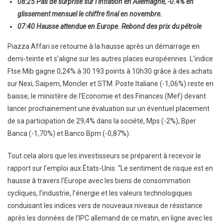
08:25 Pas de surprise sur l’inflation en Allemagne, -0.4% en
glissement mensuel le chiffre final en novembre.
07:40 Hausse attendue en Europe. Rebond des prix du pétrole
Piazza Affari se retourne à la hausse après un démarrage en
demi-teinte et s’aligne sur les autres places européennes. L’indice
Ftse Mib gagne 0,24% à 30 193 points à 10h30 grâce à des achats
sur Nexi, Saipem, Moncler et STM. Poste Italiane (-1,06%) reste en
baisse, le ministère de l’Economie et des Finances (Mef) devant
lancer prochainement une évaluation sur un éventuel placement
de sa participation de 29,4% dans la société, Mps (-2%), Bper
Banca (-1,70%) et Banco Bpm (-0,87%).
Tout cela alors que les investisseurs se préparent à recevoir le
rapport sur l’emploi aux États-Unis. “Le sentiment de risque est en
hausse à travers l’Europe avec les biens de consommation
cycliques, l’industrie, l’énergie et les valeurs technologiques
conduisant les indices vers de nouveaux niveaux de résistance
après les données de l’IPC allemand de ce matin, en ligne avec les