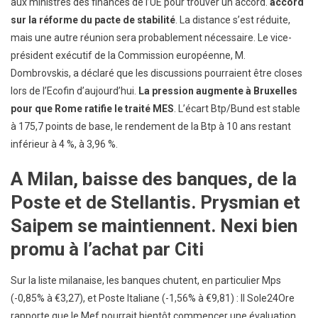
aux ministres des finances de l’UE pour trouver un accord.
accord
sur la réforme du pacte de stabilité
. La distance s’est réduite,
mais une autre réunion sera probablement nécessaire. Le vice-
président exécutif de la Commission européenne, M.
Dombrovskis, a déclaré que les discussions pourraient être closes
lors de l’Ecofin d’aujourd’hui.
La pression augmente à Bruxelles
pour que Rome ratifie le traité MES
. L’écart Btp/Bund est stable
à 175,7 points de base, le rendement de la Btp à 10 ans restant
inférieur à 4 %, à 3,96 %.
A Milan, baisse des banques, de la
Poste et de Stellantis. Prysmian et
Saipem se maintiennent. Nexi bien
promu à l’achat par Citi
Sur la liste milanaise, les banques chutent, en particulier Mps
(-0,85% à €3,27), et Poste Italiane (-1,56% à €9,81) : Il Sole24Ore
rapporte que le Mef pourrait bientôt commencer une évaluation