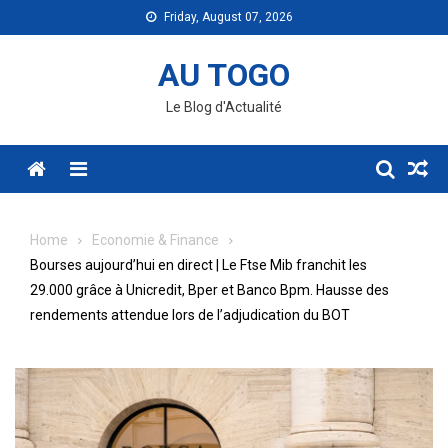
Skip
Friday, August 07, 2026
to
content
AU TOGO
Le Blog d'Actualité
Menu
Home
Economie & Finance
Bourses aujourd’hui en direct | Le Ftse Mib franchit les
29.000 grâce à Unicredit, Bper et Banco Bpm. Hausse des
rendements attendue lors de l’adjudication du BOT