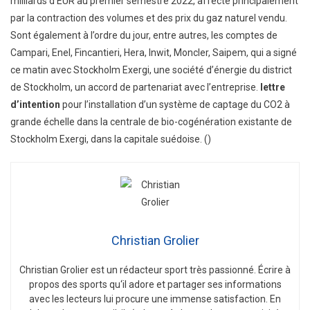
milliards d’EUR au premier semestre 2022, affecté principalement
par la contraction des volumes et des prix du gaz naturel vendu.
Sont également à l’ordre du jour, entre autres, les comptes de
Campari, Enel, Fincantieri, Hera, Inwit, Moncler, Saipem, qui a signé
ce matin avec Stockholm Exergi, une société d’énergie du district
de Stockholm, un accord de partenariat avec l’entreprise.
lettre
d’intention
pour l’installation d’un système de captage du CO2 à
grande échelle dans la centrale de bio-cogénération existante de
Stockholm Exergi, dans la capitale suédoise. ()
Christian Grolier
Christian
Gro
lier
est
un
ré
d
act
eur
sport
tr
è
s
passion
n
é
.
É
c
ri
re
à
propos
des
sports
qu
‘
il
adore
et
part
ager
s
es
inform
ations
a
vec
les
lect
e
urs
l
ui
procure
une
immense
satisfaction
.
En