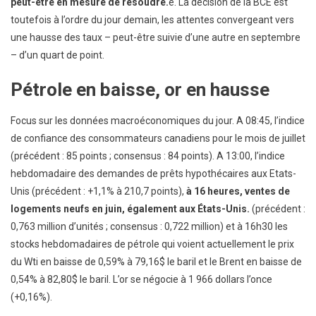
peut-être en mesure de résoudre.
e. La décision de la BCE est
toutefois à l’ordre du jour demain, les attentes convergeant vers
une hausse des taux – peut-être suivie d’une autre en septembre
– d’un quart de point.
Pétrole en baisse, or en hausse
Focus sur les données macroéconomiques du jour. A 08:45, l’indice
de confiance des consommateurs canadiens pour le mois de juillet
(précédent : 85 points ; consensus : 84 points). A 13:00, l’indice
hebdomadaire des demandes de prêts hypothécaires aux Etats-
Unis (précédent : +1,1% à 210,7 points),
à 16 heures, ventes de
logements neufs en juin, également aux États-Unis.
(précédent :
0,763 million d’unités ; consensus : 0,722 million) et à 16h30 les
stocks hebdomadaires de pétrole qui voient actuellement le prix
du Wti en baisse de 0,59% à 79,16$ le baril et le Brent en baisse de
0,54% à 82,80$ le baril. L’or se négocie à 1 966 dollars l’once
(+0,16%).