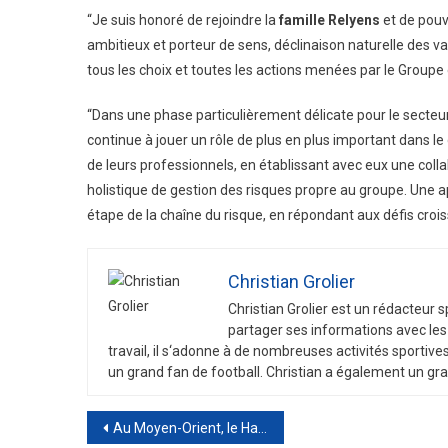
“Je suis honoré de rejoindre la
famille Relyens
et de pouv
ambitieux et porteur de sens, déclinaison naturelle des va
tous les choix et toutes les actions menées par le Groupe
“Dans une phase particulièrement délicate pour le secteur 
continue à jouer un rôle de plus en plus important dans l
de leurs professionnels, en établissant avec eux une coll
holistique de gestion des risques propre au groupe. Une
étape de la chaîne du risque, en répondant aux défis croi
Christian Grolier
Christian
Gro
lier
est
un
ré
d
act
eur
s
part
ager
s
es
inform
ations
a
vec
les
tra
v
ail
,
il
s
‘
ad
onne
à
de
n
omb
re
uses
activ
it
és
sport
ive
un
grand
fan
de
football
.
Christian
a
é
gal
ement
un
gra
Post
Au Moyen-Orient, le Hamas appelle les pays musulmans à lui fournir des armes. Les prix du pétrole rebondissent fortement