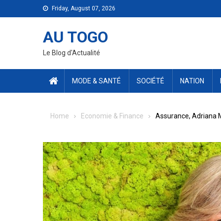
Skip
Friday, August 07, 2026
to
content
AU TOGO
Le Blog d'Actualité
MODE & SANTÉ
SOCIÉTÉ
NATION
Home
Economie & Finance
Assurance, Adriana Mo