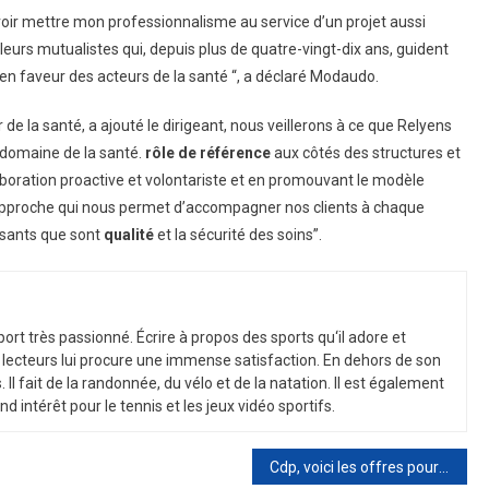
oir mettre mon professionnalisme au service d’un projet aussi
leurs mutualistes qui, depuis plus de quatre-vingt-dix ans, guident
 en faveur des acteurs de la santé “, a déclaré Modaudo.
de la santé, a ajouté le dirigeant, nous veillerons à ce que Relyens
e domaine de la santé.
rôle de référence
aux côtés des structures et
aboration proactive et volontariste et en promouvant le modèle
 approche qui nous permet d’accompagner nos clients à chaque
ssants que sont
qualité
et la sécurité des soins”.
port
tr
è
s
passion
n
é
.
É
c
ri
re
à
propos
des
sports
qu
‘
il
adore
et
lect
e
urs
l
ui
procure
une
immense
satisfaction
.
En
de
h
ors
de
son
s
.
Il
f
ait
de
la
r
andon
n
ée
,
du
v
é
lo
et
de
la
nat
ation
.
Il
est
é
gal
ement
nd
int
ér
ê
t
pour
le
tennis
et
les
je
ux
v
id
é
o
sport
if
s
.
Cdp, voici les offres pour le réaménagement de l’ancienne caserne Guido Reni à Rome