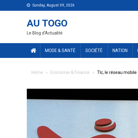
Skip
Sunday, August 09, 2026
to
content
AU TOGO
Le Blog d'Actualité
MODE & SANTÉ
SOCIÉTÉ
NATION
Home
Economie & Finance
Tlc, le réseau mobile