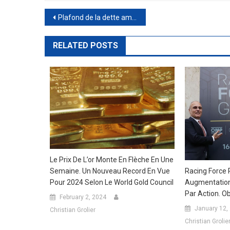
Post
Plafond de la dette américaine, les augmentations ne sont pas rares. Pourquoi il est erroné de faire des comparaisons avec 2011
navigation
RELATED POSTS
Le Prix De L’or Monte En Flèche En Une
Semaine. Un Nouveau Record En Vue
Racing Force 
Pour 2024 Selon Le World Gold Council
Augmentation 
Par Action. Ob
February 2, 2024
January 12,
Christian Grolier
Christian Grolie