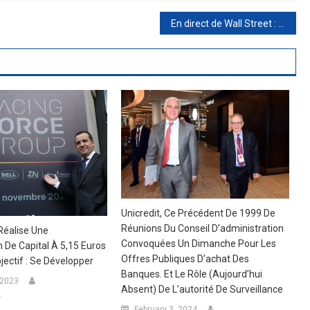
En direct de Wall Street : Plafond de la dette : la réunion entre Biden et le Congrès est reportée, Nasdaq -0,3%.
Unicredit, Ce Précédent De 1999 De
Réunions Du Conseil D’administration
Réalise Une
Convoquées Un Dimanche Pour Les
De Capital À 5,15 Euros
Offres Publiques D’achat Des
jectif : Se Développer
Banques. Et Le Rôle (aujourd’hui
 2023
Absent) De L’autorité De Surveillance
r
February 3, 2024