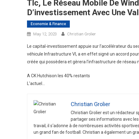
Tlc, Le Réseau Mobile De Wind
D’investissement Avec Une Valo
Economie & Finance
May 12, 2023
Christian Grolier
Le capital-investissement appuie sur l’accélérateur du se
véhicule Infrastructure VI, a en effet signé un accord po
créée qui possèdera et gèrera l’infrastructure de réseau 
A CK Hutchison les 40% restants
L’actuel…
Christian Grolier
Christian
Gro
lier
est
un
ré
d
act
eur
s
part
ager
s
es
inform
ations
a
vec
les
tra
v
ail
,
il
s
‘
ad
onne
à
de
n
omb
re
uses
activ
it
és
sport
ive
un
grand
fan
de
football
.
Christian
a
é
gal
ement
un
gra