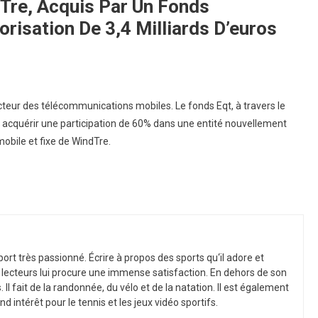
Tre, Acquis Par Un Fonds
risation De 3,4 Milliards D’euros
cteur des télécommunications mobiles. Le fonds Eqt, à travers le
ur acquérir une participation de 60% dans une entité nouvellement
mobile et fixe de WindTre.
port
tr
è
s
passion
n
é
.
É
c
ri
re
à
propos
des
sports
qu
‘
il
adore
et
lect
e
urs
l
ui
procure
une
immense
satisfaction
.
En
de
h
ors
de
son
s
.
Il
f
ait
de
la
r
andon
n
ée
,
du
v
é
lo
et
de
la
nat
ation
.
Il
est
é
gal
ement
nd
int
ér
ê
t
pour
le
tennis
et
les
je
ux
v
id
é
o
sport
if
s
.