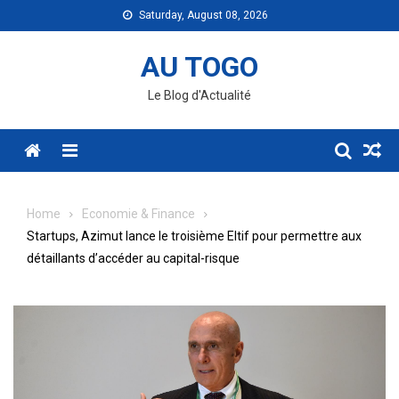
Skip
Saturday, August 08, 2026
to
content
AU TOGO
Le Blog d'Actualité
Menu
Home
Economie & Finance
Startups, Azimut lance le troisième Eltif pour permettre aux
détaillants d’accéder au capital-risque