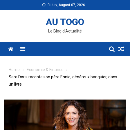
Skip
Friday, August 07, 2026
to
content
AU TOGO
Le Blog d'Actualité
Menu
Home
Economie & Finance
Sara Doris raconte son père Ennio, généreux banquier, dans
un livre