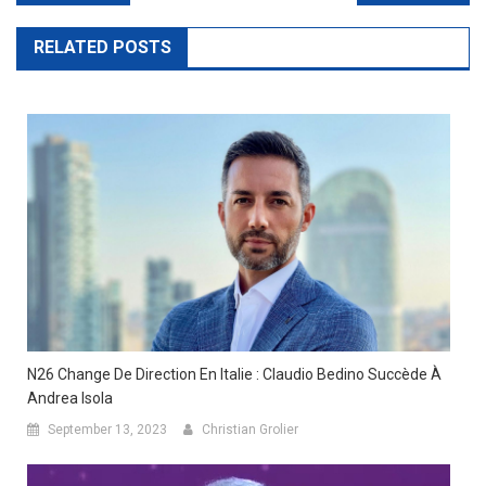
navigation
RELATED POSTS
N26 Change De Direction En Italie : Claudio Bedino Succède À
Andrea Isola
September 13, 2023
Christian Grolier