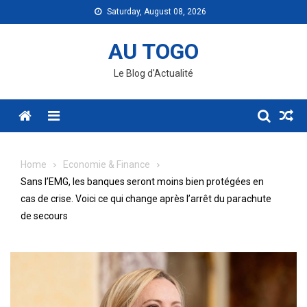
Skip
Saturday, August 08, 2026
to
content
AU TOGO
Le Blog d'Actualité
Menu
Home
Economie & Finance
Sans l’EMG, les banques seront moins bien protégées en
cas de crise. Voici ce qui change après l’arrêt du parachute
de secours