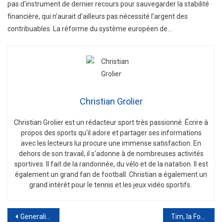
pas d’instrument de dernier recours pour sauvegarder la stabilité
financière, qui n’aurait d’ailleurs pas nécessité l’argent des
contribuables. La réforme du système européen de…
Christian Grolier
Christian
Gro
lier
est
un
ré
d
act
eur
sport
tr
è
s
passion
n
é
.
É
c
ri
re
à
propos
des
sports
qu
‘
il
adore
et
part
ager
s
es
inform
ations
a
vec
les
lect
e
urs
l
ui
procure
une
immense
satisfaction
.
En
de
h
ors
de
son
tra
v
ail
,
il
s
‘
ad
onne
à
de
n
omb
re
uses
activ
it
és
sport
ives
.
Il
f
ait
de
la
r
andon
n
ée
,
du
v
é
lo
et
de
la
nat
ation
.
Il
est
é
gal
ement
un
grand
fan
de
football
.
Christian
a
é
gal
ement
un
grand
int
ér
ê
t
pour
le
tennis
et
les
je
ux
v
id
é
o
sport
if
s
.
Post
Generali, d’ici la fin de l’année, la réponse de Pékin sur les offres pour la part de la Cnpc dans la jv non-vie sera connue.
Tim, la Fondazione Roma entre dans Netco. Elle investit 20 millions d’euros dans le fonds de réseau de F2i