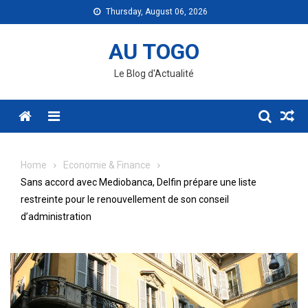
Skip
Thursday, August 06, 2026
to
content
AU TOGO
Le Blog d'Actualité
Menu
Home
Economie & Finance
Sans accord avec Mediobanca, Delfin prépare une liste
restreinte pour le renouvellement de son conseil
d’administration