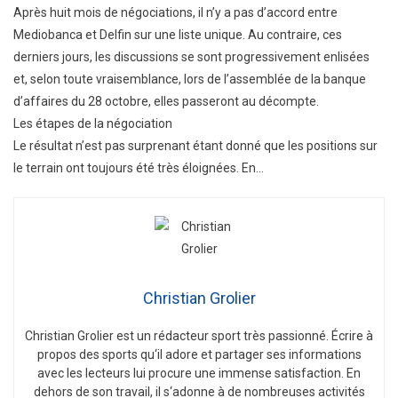
Après huit mois de négociations, il n’y a pas d’accord entre
Mediobanca et Delfin sur une liste unique. Au contraire, ces
derniers jours, les discussions se sont progressivement enlisées
et, selon toute vraisemblance, lors de l’assemblée de la banque
d’affaires du 28 octobre, elles passeront au décompte.
Les étapes de la négociation
Le résultat n’est pas surprenant étant donné que les positions sur
le terrain ont toujours été très éloignées. En…
Christian Grolier
Christian
Gro
lier
est
un
ré
d
act
eur
sport
tr
è
s
passion
n
é
.
É
c
ri
re
à
propos
des
sports
qu
‘
il
adore
et
part
ager
s
es
inform
ations
a
vec
les
lect
e
urs
l
ui
procure
une
immense
satisfaction
.
En
de
h
ors
de
son
tra
v
ail
,
il
s
‘
ad
onne
à
de
n
omb
re
uses
activ
it
és