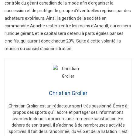
contrôle du géant canadien de la mode afin d’organiser la
succession et de protéger le groupe d’éventuelles reprises par des
acheteurs extérieurs. Ainsi, la gestion de la société en
commandite Agache restera entre les mains d’Arnault, qui en sera
l’unique gérant, et le capital sera détenu à parts égales par ses
cinq fils, qui auront donc chacun 20%. Suite à cette volonté, la
réunion du conseil d’administration
Christian Grolier
Christian
Gro
lier
est
un
ré
d
act
eur
sport
tr
è
s
passion
n
é
.
É
c
ri
re
à
propos
des
sports
qu
‘
il
adore
et
part
ager
s
es
inform
ations
a
vec
les
lect
e
urs
l
ui
procure
une
immense
satisfaction
.
En
de
h
ors
de
son
tra
v
ail
,
il
s
‘
ad
onne
à
de
n
omb
re
uses
activ
it
és
sport
ives
.
Il
f
ait
de
la
r
andon
n
ée
,
du
v
é
lo
et
de
la
nat
ation
.
Il
est