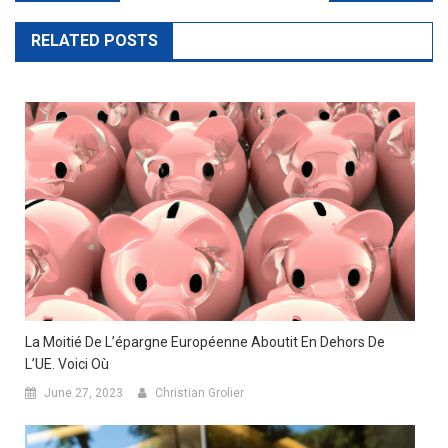
navigation
RELATED POSTS
La Moitié De L’épargne Européenne Aboutit En Dehors De
L’UE. Voici Où
June 27, 2023
Christian Grolier