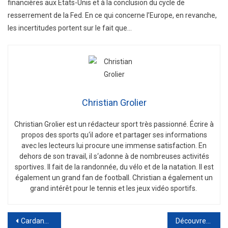
financières aux Etats-Unis et à la conclusion du cycle de
resserrement de la Fed. En ce qui concerne l’Europe, en revanche,
les incertitudes portent sur le fait que…
Christian Grolier
Christian
Gro
lier
est
un
ré
d
act
eur
sport
tr
è
s
passion
n
é
.
É
c
ri
re
à
propos
des
sports
qu
‘
il
adore
et
part
ager
s
es
inform
ations
a
vec
les
lect
e
urs
l
ui
procure
une
immense
satisfaction
.
En
de
h
ors
de
son
tra
v
ail
,
il
s
‘
ad
onne
à
de
n
omb
re
uses
activ
it
és
sport
ives
.
Il
f
ait
de
la
r
andon
n
ée
,
du
v
é
lo
et
de
la
nat
ation
.
Il
est
é
gal
ement
un
grand
fan
de
football
.
Christian
a
é
gal
ement
un
grand
int
ér
ê
t
pour
le
tennis
et
les
je
ux
v
id
é
o
sport
if
s
.
Post
Cardano (ADA) : Le meilleur investissement en 2023 – Prévisions à la hausse et raisons d’acheter maintenant !
Découvrez Shiba Crypto : Investissez dès maintenant et profitez de prévisions prometteuses pour les meilleurs gains !