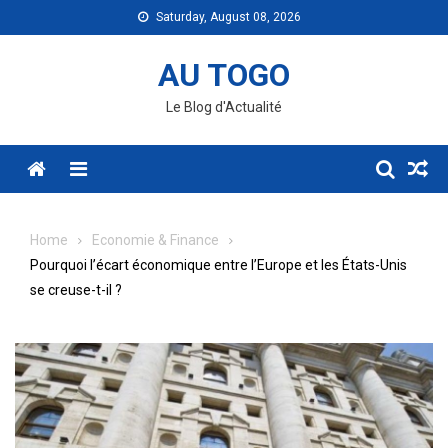
Skip
Saturday, August 08, 2026
to
content
AU TOGO
Le Blog d'Actualité
Menu
Home
Economie & Finance
Pourquoi l’écart économique entre l’Europe et les États-Unis
se creuse-t-il ?