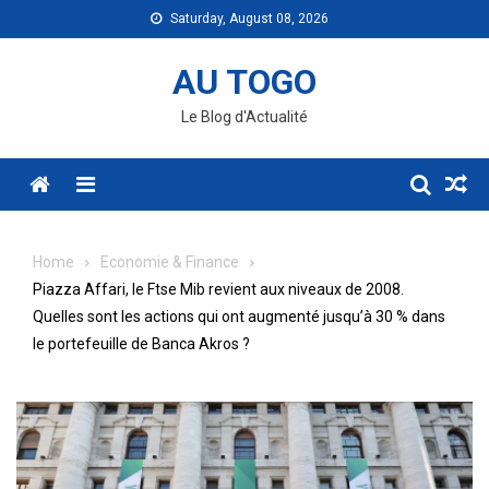
Skip
Saturday, August 08, 2026
to
content
AU TOGO
Le Blog d'Actualité
Menu
Home
Economie & Finance
Piazza Affari, le Ftse Mib revient aux niveaux de 2008.
Quelles sont les actions qui ont augmenté jusqu’à 30 % dans
le portefeuille de Banca Akros ?