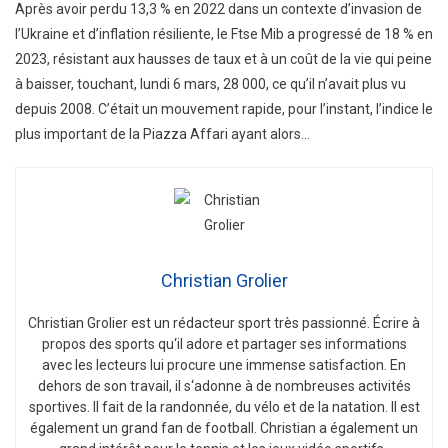
Après avoir perdu 13,3 % en 2022 dans un contexte d’invasion de
l’Ukraine et d’inflation résiliente, le Ftse Mib a progressé de 18 % en
2023, résistant aux hausses de taux et à un coût de la vie qui peine
à baisser, touchant, lundi 6 mars, 28 000, ce qu’il n’avait plus vu
depuis 2008. C’était un mouvement rapide, pour l’instant, l’indice le
plus important de la Piazza Affari ayant alors…
Christian Grolier
Christian
Gro
lier
est
un
ré
d
act
eur
sport
tr
è
s
passion
n
é
.
É
c
ri
re
à
propos
des
sports
qu
‘
il
adore
et
part
ager
s
es
inform
ations
a
vec
les
lect
e
urs
l
ui
procure
une
immense
satisfaction
.
En
de
h
ors
de
son
tra
v
ail
,
il
s
‘
ad
onne
à
de
n
omb
re
uses
activ
it
és
sport
ives
.
Il
f
ait
de
la
r
andon
n
ée
,
du
v
é
lo
et
de
la
nat
ation
.
Il
est
é
gal
ement
un
grand
fan
de
football
.
Christian
a
é
gal
ement
un