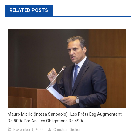
navigation
RELATED POSTS
Mauro Micillo (Intesa Sanpaolo) : Les Prêts Esg Augmentent
De 80 % Par An, Les Obligations De 49 %.
November 9, 2022
Christian Grolier