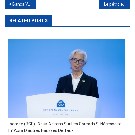
Post
Banca Valsabbina prend une participation de 4% dans le capital d’Anthilia Sgr
Le pétrole, le Brent, rebondit à 82 dollars avant la réunion de l’OPEP du 26 novembre. Les raisons
navigation
RELATED POSTS
Lagarde (BCE) : Nous Agirons Sur Les Spreads Si Nécessaire.
Il Y Aura D’autres Hausses De Taux