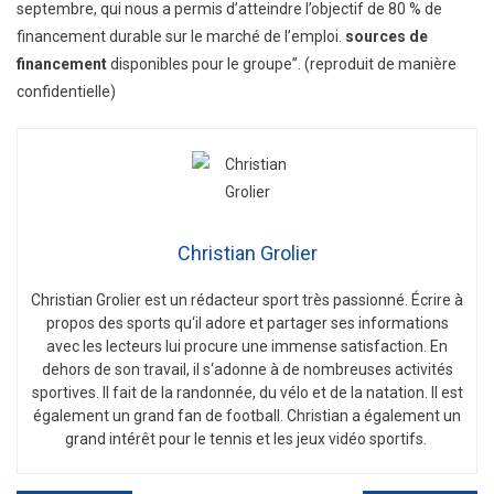
septembre, qui nous a permis d’atteindre l’objectif de 80 % de
financement durable sur le marché de l’emploi.
sources de
financement
disponibles pour le groupe”. (reproduit de manière
confidentielle)
Christian Grolier
Christian
Gro
lier
est
un
ré
d
act
eur
sport
tr
è
s
passion
n
é
.
É
c
ri
re
à
propos
des
sports
qu
‘
il
adore
et
part
ager
s
es
inform
ations
a
vec
les
lect
e
urs
l
ui
procure
une
immense
satisfaction
.
En
de
h
ors
de
son
tra
v
ail
,
il
s
‘
ad
onne
à
de
n
omb
re
uses
activ
it
és
sport
ives
.
Il
f
ait
de
la
r
andon
n
ée
,
du
v
é
lo
et
de
la
nat
ation
.
Il
est
é
gal
ement
un
grand
fan
de
football
.
Christian
a
é
gal
ement
un
grand
int
ér
ê
t
pour
le
tennis
et
les
je
ux
v
id
é
o
sport
if
s
.