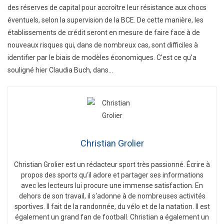
des réserves de capital pour accroître leur résistance aux chocs
éventuels, selon la supervision de la BCE. De cette manière, les
établissements de crédit seront en mesure de faire face à de
nouveaux risques qui, dans de nombreux cas, sont difficiles à
identifier par le biais de modèles économiques. C’est ce qu’a
souligné hier Claudia Buch, dans…
Christian Grolier
Christian
Gro
lier
est
un
ré
d
act
eur
sport
tr
è
s
passion
n
é
.
É
c
ri
re
à
propos
des
sports
qu
‘
il
adore
et
part
ager
s
es
inform
ations
a
vec
les
lect
e
urs
l
ui
procure
une
immense
satisfaction
.
En
de
h
ors
de
son
tra
v
ail
,
il
s
‘
ad
onne
à
de
n
omb
re
uses
activ
it
és
sport
ives
.
Il
f
ait
de
la
r
andon
n
ée
,
du
v
é
lo
et
de
la
nat
ation
.
Il
est
é
gal
ement
un
grand
fan
de
football
.
Christian
a
é
gal
ement
un