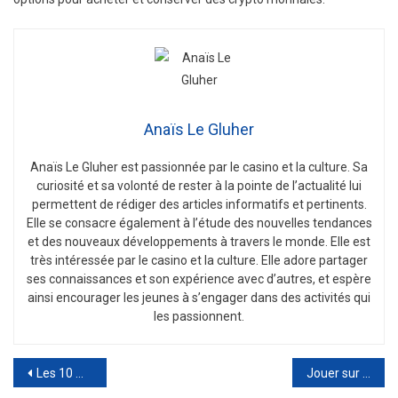
Anaïs Le Gluher
Anaïs Le Gluher est passionnée par le casino et la culture. Sa
curiosité et sa volonté de rester à la pointe de l’actualité lui
permettent de rédiger des articles informatifs et pertinents.
Elle se consacre également à l’étude des nouvelles tendances
et des nouveaux développements à travers le monde. Elle est
très intéressée par le casino et la culture. Elle adore partager
ses connaissances et son expérience avec d’autres, et espère
ainsi encourager les jeunes à s’engager dans des activités qui
les passionnent.
Post
Les 10 meilleurs Jeux de Casino en ligne 2022 avec Bonus offert
Jouer sur les meilleurs casino en ligne de Noël 2022