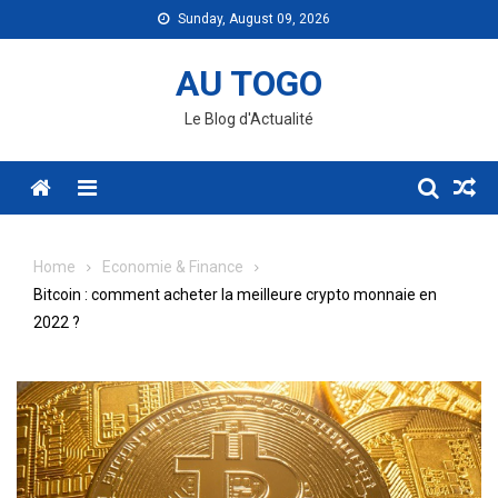
Skip
Sunday, August 09, 2026
to
content
AU TOGO
Le Blog d'Actualité
Menu
Home
Economie & Finance
Bitcoin : comment acheter la meilleure crypto monnaie en
2022 ?